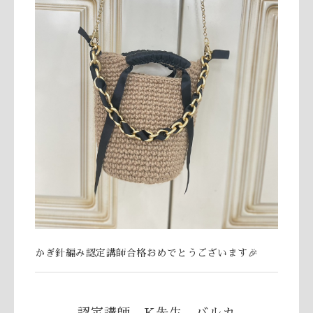
かぎ針編み認定講師合格おめでとうございます🎉
認定講師 K先生 バルカ