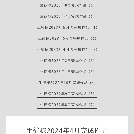
生徒様2023年8月完成作品（4）
生徒様2023年7月完成作品（6）
生徒様2023年６月の完成作品（1）
生徒様2023年5月の完成作品（4）
生徒様2023年４月の完成作品（3）
生徒様2023年2月完成作品（3）
生徒様2023年1月完成作品（3）
生徒様2022年10月完成作品（4）
生徒様2022年9月完成作品（5）
生徒様2022年8月完成作品（7）
生徒様2024年4月完成作品