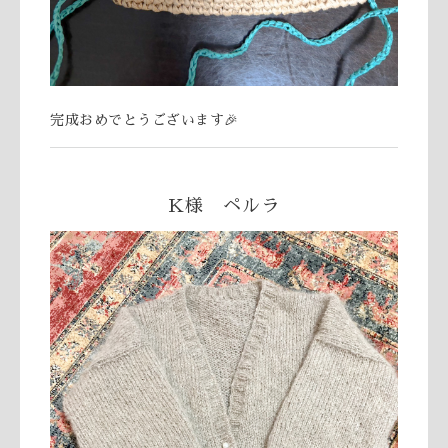
完成おめでとうございます🎉
K様 ペルラ