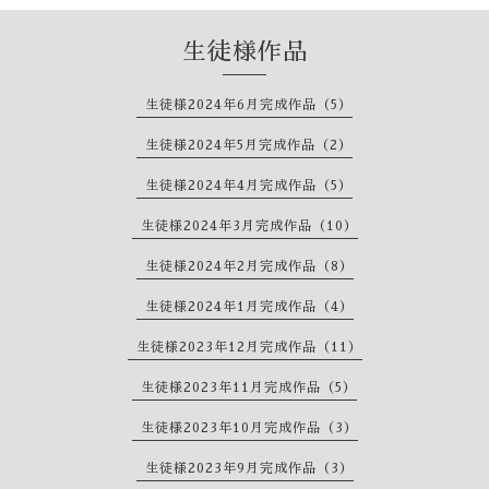
生徒様作品
生徒様2024年6月完成作品（5）
生徒様2024年5月完成作品（2）
生徒様2024年4月完成作品（5）
生徒様2024年3月完成作品（10）
生徒様2024年2月完成作品（8）
生徒様2024年1月完成作品（4）
生徒様2023年12月完成作品（11）
生徒様2023年11月完成作品（5）
生徒様2023年10月完成作品（3）
生徒様2023年9月完成作品（3）