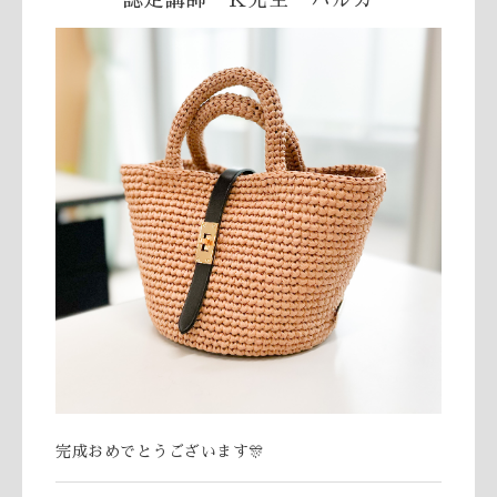
完成おめでとうございます🎊