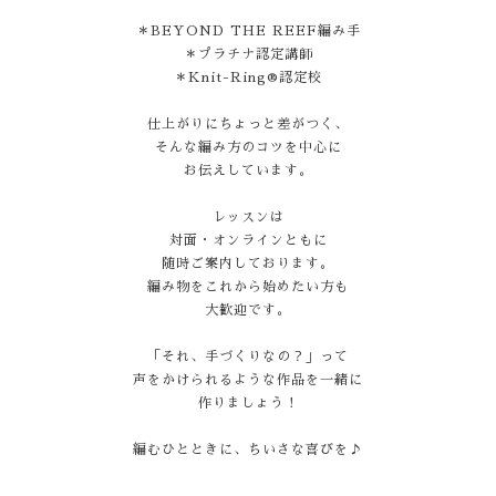
＊BEYOND THE REEF編み手
＊プラチナ認定講師
＊Knit-Ring®認定校
仕上がりにちょっと差がつく、
そんな編み方のコツを中心に
お伝えしています。
レッスンは
対面・オンラインともに
随時ご案内しております。
編み物をこれから始めたい方も
大歓迎です。
「それ、手づくりなの？」って
声をかけられるような作品を一緒に
作りましょう！
編むひとときに、ちいさな喜びを♪