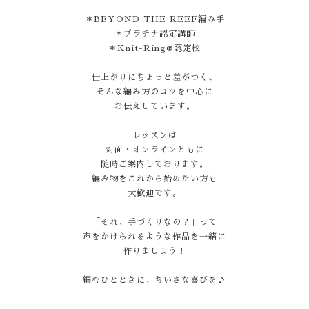
＊BEYOND THE REEF編み手
＊プラチナ認定講師
＊Knit-Ring®認定校
仕上がりにちょっと差がつく、
そんな編み方のコツを中心に
お伝えしています。
レッスンは
対面・オンラインともに
随時ご案内しております。
編み物をこれから始めたい方も
大歓迎です。
「それ、手づくりなの？」って
声をかけられるような作品を一緒に
作りましょう！
編むひとときに、ちいさな喜びを♪