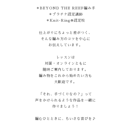
＊BEYOND THE REEF編み手
＊プラチナ認定講師
＊Knit-Ring®認定校
仕上がりにちょっと差がつく、
そんな編み方のコツを中心に
お伝えしています。
レッスンは
対面・オンラインともに
随時ご案内しております。
編み物をこれから始めたい方も
大歓迎です。
「それ、手づくりなの？」って
声をかけられるような作品を一緒に
作りましょう！
編むひとときに、ちいさな喜びを♪