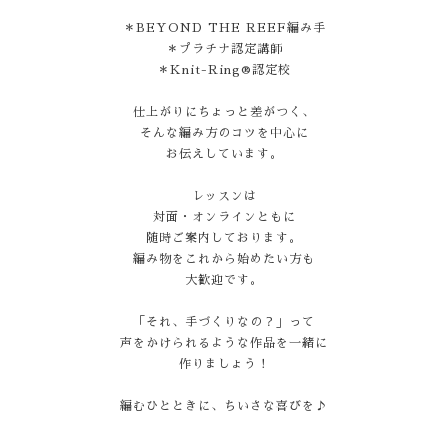
＊BEYOND THE REEF編み手
＊プラチナ認定講師
＊Knit-Ring®認定校
仕上がりにちょっと差がつく、
そんな編み方のコツを中心に
お伝えしています。
レッスンは
対面・オンラインともに
随時ご案内しております。
編み物をこれから始めたい方も
大歓迎です。
「それ、手づくりなの？」って
声をかけられるような作品を一緒に
作りましょう！
編むひとときに、ちいさな喜びを♪