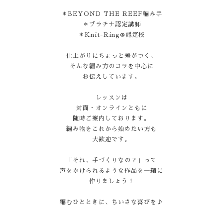
＊BEYOND THE REEF編み手
＊プラチナ認定講師
＊Knit-Ring®認定校
仕上がりにちょっと差がつく、
そんな編み方のコツを中心に
お伝えしています。
レッスンは
対面・オンラインともに
随時ご案内しております。
編み物をこれから始めたい方も
大歓迎です。
「それ、手づくりなの？」って
声をかけられるような作品を一緒に
作りましょう！
編むひとときに、ちいさな喜びを♪