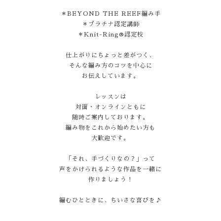
＊BEYOND THE REEF編み手
＊プラチナ認定講師
＊Knit-Ring®認定校
仕上がりにちょっと差がつく、
そんな編み方のコツを中心に
お伝えしています。
レッスンは
対面・オンラインともに
随時ご案内しております。
編み物をこれから始めたい方も
大歓迎です。
「それ、手づくりなの？」って
声をかけられるような作品を一緒に
作りましょう！
編むひとときに、ちいさな喜びを♪