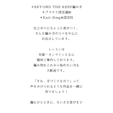
＊BEYOND THE REEF編み手
＊プラチナ認定講師
＊Knit-Ring®認定校
仕上がりにちょっと差がつく、
そんな編み方のコツを中心に
お伝えしています。
レッスンは
対面・オンラインともに
随時ご案内しております。
編み物をこれから始めたい方も
大歓迎です。
「それ、手づくりなの？」って
声をかけられるような作品を一緒に
作りましょう！
編むひとときに、ちいさな喜びを♪