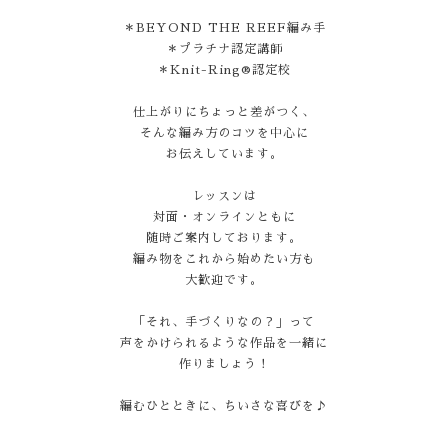
＊BEYOND THE REEF編み手
＊プラチナ認定講師
＊Knit-Ring®認定校
仕上がりにちょっと差がつく、
そんな編み方のコツを中心に
お伝えしています。
レッスンは
対面・オンラインともに
随時ご案内しております。
編み物をこれから始めたい方も
大歓迎です。
「それ、手づくりなの？」って
声をかけられるような作品を一緒に
作りましょう！
編むひとときに、ちいさな喜びを♪