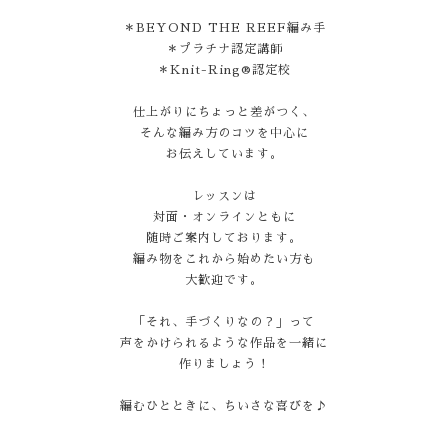
＊BEYOND THE REEF編み手
＊プラチナ認定講師
＊Knit-Ring®認定校
仕上がりにちょっと差がつく、
そんな編み方のコツを中心に
お伝えしています。
レッスンは
対面・オンラインともに
随時ご案内しております。
編み物をこれから始めたい方も
大歓迎です。
「それ、手づくりなの？」って
声をかけられるような作品を一緒に
作りましょう！
編むひとときに、ちいさな喜びを♪