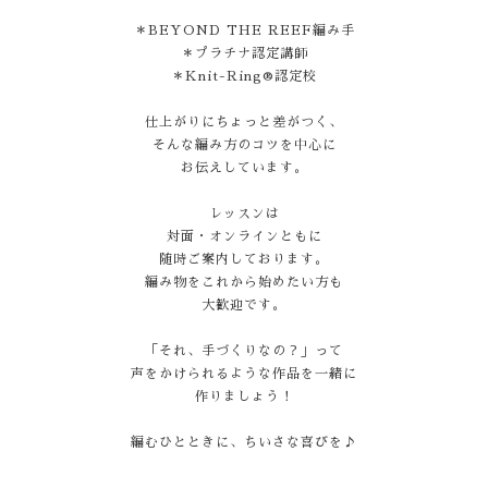
＊BEYOND THE REEF編み手
＊プラチナ認定講師
＊Knit-Ring®認定校
仕上がりにちょっと差がつく、
そんな編み方のコツを中心に
お伝えしています。
レッスンは
対面・オンラインともに
随時ご案内しております。
編み物をこれから始めたい方も
大歓迎です。
「それ、手づくりなの？」って
声をかけられるような作品を一緒に
作りましょう！
編むひとときに、ちいさな喜びを♪