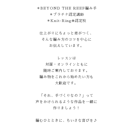
＊BEYOND THE REEF編み手
＊プラチナ認定講師
＊Knit-Ring®認定校
仕上がりにちょっと差がつく、
そんな編み方のコツを中心に
お伝えしています。
レッスンは
対面・オンラインともに
随時ご案内しております。
編み物をこれから始めたい方も
大歓迎です。
「それ、手づくりなの？」って
声をかけられるような作品を一緒に
作りましょう！
編むひとときに、ちいさな喜びを♪