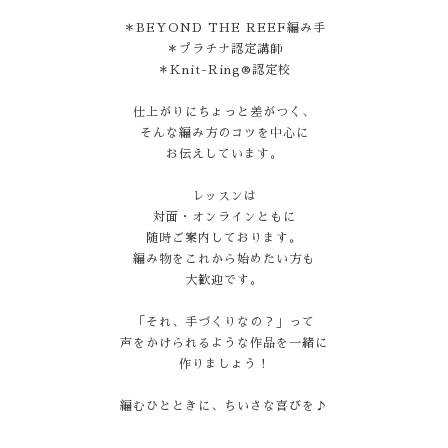
＊BEYOND THE REEF編み手
＊プラチナ認定講師
＊Knit-Ring®認定校
仕上がりにちょっと差がつく、
そんな編み方のコツを中心に
お伝えしています。
レッスンは
対面・オンラインともに
随時ご案内しております。
編み物をこれから始めたい方も
大歓迎です。
「それ、手づくりなの？」って
声をかけられるような作品を一緒に
作りましょう！
編むひとときに、ちいさな喜びを♪