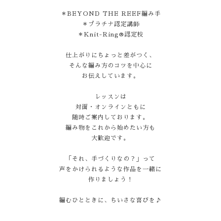
＊BEYOND THE REEF編み手
＊プラチナ認定講師
＊Knit-Ring®認定校
仕上がりにちょっと差がつく、
そんな編み方のコツを中心に
お伝えしています。
レッスンは
対面・オンラインともに
随時ご案内しております。
編み物をこれから始めたい方も
大歓迎です。
「それ、手づくりなの？」って
声をかけられるような作品を一緒に
作りましょう！
編むひとときに、ちいさな喜びを♪