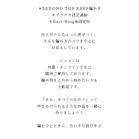
＊BEYOND THE REEF編み手
＊プラチナ認定講師
＊Knit-Ring®認定校
仕上がりにちょっと差がつく、
そんな編み方のコツを中心に
お伝えしています。
レッスンは
対面・オンラインともに
随時ご案内しております。
編み物をこれから始めたい方も
大歓迎です。
「それ、手づくりなの？」って
声をかけられるような作品を一緒に
作りましょう！
編むひとときに、ちいさな喜びを♪