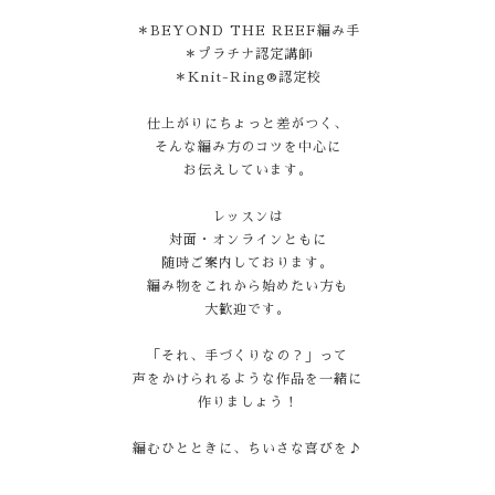
＊BEYOND THE REEF編み手
＊プラチナ認定講師
＊Knit-Ring®認定校
仕上がりにちょっと差がつく、
そんな編み方のコツを中心に
お伝えしています。
レッスンは
対面・オンラインともに
随時ご案内しております。
編み物をこれから始めたい方も
大歓迎です。
「それ、手づくりなの？」って
声をかけられるような作品を一緒に
作りましょう！
編むひとときに、ちいさな喜びを♪