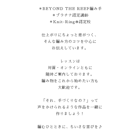
＊BEYOND THE REEF編み手
＊プラチナ認定講師
＊Knit-Ring®認定校
仕上がりにちょっと差がつく、
そんな編み方のコツを中心に
お伝えしています。
レッスンは
対面・オンラインともに
随時ご案内しております。
編み物をこれから始めたい方も
大歓迎です。
「それ、手づくりなの？」って
声をかけられるような作品を一緒に
作りましょう！
編むひとときに、ちいさな喜びを♪