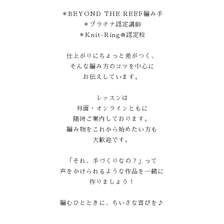
＊BEYOND THE REEF編み手
＊プラチナ認定講師
＊Knit-Ring®認定校
仕上がりにちょっと差がつく、
そんな編み方のコツを中心に
お伝えしています。
レッスンは
対面・オンラインともに
随時ご案内しております。
編み物をこれから始めたい方も
大歓迎です。
「それ、手づくりなの？」って
声をかけられるような作品を一緒に
作りましょう！
編むひとときに、ちいさな喜びを♪