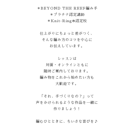
＊BEYOND THE REEF編み手
＊プラチナ認定講師
＊Knit-Ring®認定校
仕上がりにちょっと差がつく、
そんな編み方のコツを中心に
お伝えしています。
レッスンは
対面・オンラインともに
随時ご案内しております。
編み物をこれから始めたい方も
大歓迎です。
「それ、手づくりなの？」って
声をかけられるような作品を一緒に
作りましょう！
編むひとときに、ちいさな喜びを♪