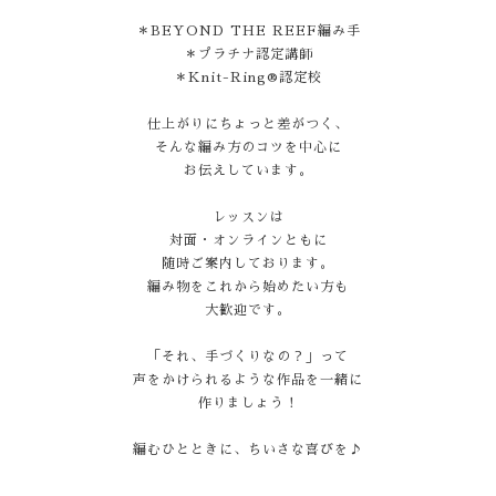
＊BEYOND THE REEF編み手
＊プラチナ認定講師
＊Knit-Ring®認定校
仕上がりにちょっと差がつく、
そんな編み方のコツを中心に
お伝えしています。
レッスンは
対面・オンラインともに
随時ご案内しております。
編み物をこれから始めたい方も
大歓迎です。
「それ、手づくりなの？」って
声をかけられるような作品を一緒に
作りましょう！
編むひとときに、ちいさな喜びを♪