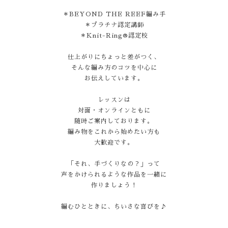
＊BEYOND THE REEF編み手
＊プラチナ認定講師
＊Knit-Ring®認定校
仕上がりにちょっと差がつく、
そんな編み方のコツを中心に
お伝えしています。
レッスンは
対面・オンラインともに
随時ご案内しております。
編み物をこれから始めたい方も
大歓迎です。
「それ、手づくりなの？」って
声をかけられるような作品を一緒に
作りましょう！
編むひとときに、ちいさな喜びを♪