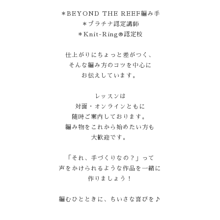
＊BEYOND THE REEF編み手
＊プラチナ認定講師
＊Knit-Ring®認定校
仕上がりにちょっと差がつく、
そんな編み方のコツを中心に
お伝えしています。
レッスンは
対面・オンラインともに
随時ご案内しております。
編み物をこれから始めたい方も
大歓迎です。
「それ、手づくりなの？」って
声をかけられるような作品を一緒に
作りましょう！
編むひとときに、ちいさな喜びを♪